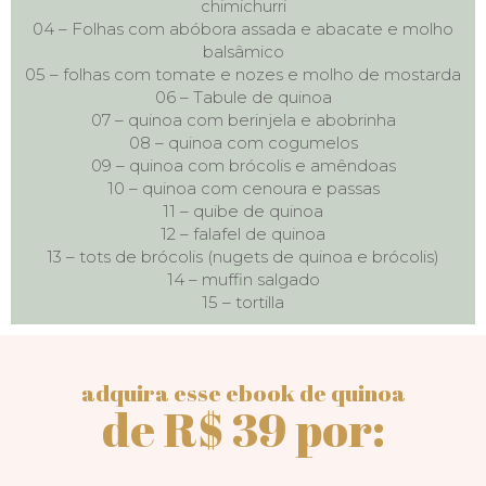
chimichurri
04 – Folhas com abóbora assada e abacate e molho
balsâmico
05 – folhas com tomate e nozes e molho de mostarda
06 – Tabule de quinoa
07 – quinoa com berinjela e abobrinha
08 – quinoa com cogumelos
09 – quinoa com brócolis e amêndoas
10 – quinoa com cenoura e passas
11 – quibe de quinoa
12 – falafel de quinoa
13 – tots de brócolis (nugets de quinoa e brócolis)
14 – muffin salgado
15 – tortilla
adquira esse ebook de quinoa
de R$ 39 por: