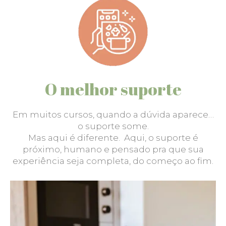
O melhor suporte
Em muitos cursos, quando a dúvida aparece…
o suporte some.
Mas aqui é diferente. Aqui, o suporte é
próximo, humano e pensado pra que sua
experiência seja completa, do começo ao fim.