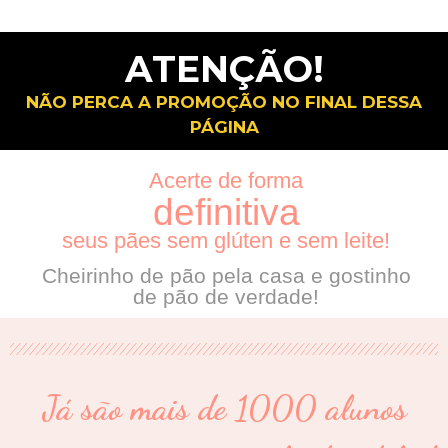
ATENÇÃO!
NÃO PERCA A PROMOÇÃO NO FINAL DESSA
PÁGINA
Acerte de forma
definitiva
seus pães sem glúten e sem leite!
Cheirinho de pão pela casa e gostinho
de pão de verdade!
Já são mais de 1000 alunos